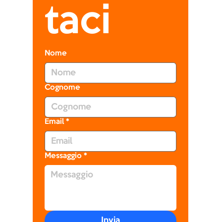
taci
Nome
Cognome
Email
*
Messaggio
*
Invia