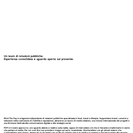
Un team di relazioni pubbliche.
Esperienza consolidata e sguardo aperto sul presente.
Mind The Pop è un’agenzia indipendente di relazioni pubbliche specializzata in food, travel e lifestyle. Supportiamo brand, consorzi e
istituzioni nella costruzione di visibilità e reputazione, attraverso un lavoro di media relations, una visione internazionale dei progetti e
una divisione dedicata alla comunicazione digitale e alle strategie social.
POP è il nostro approccio: uno sguardo attento e reattivo sulla realtà, capace di intercettare ciò che è rilevante e trasformarlo in storie
che parlano ai media. Per noi vuol dire non prenderci troppo sul serio, innanzitutto. Giocherellare con gli stimoli esterni che
ci bersagliano ogni giorno, tenere gli occhi aperti con un filo di cinismo che si accende e si spegne e che lascia spazio allo stupore.