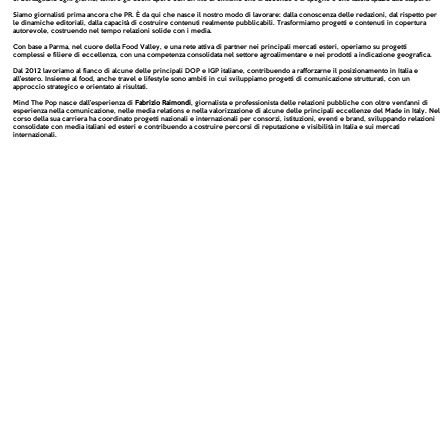
Siamo giornalisti prima ancora che PR. È da qui che nasce il nostro modo di lavorare: dalla conoscenza delle redazioni, dal rispetto per
le dinamiche editoriali, dalla capacità di costruire contenuti realmente pubblicabili. Trasformiamo progetti e contenuti in copertura
autorevole, costruendo nel tempo relazioni solide con i media.
Con base a Parma, nel cuore della Food Valley, e una rete attiva di partner nei principali mercati esteri, operiamo su progetti
complessi e filiere di eccellenza, con una competenza consolidata nel settore agroalimentare e nei prodotti a indicazione geografica.
Dal 2012 lavoriamo al fianco di alcune delle principali DOP e IGP italiane, contribuendo a rafforzarne il posizionamento in Italia e
all’estero. Insieme al food, anche travel e lifestyle sono ambiti in cui sviluppiamo progetti di comunicazione strutturati, con un
approccio strategico e orientato ai risultati.
Mind The Pop nasce dall’esperienza di
Fabrizio Raimondi
, giornalista e professionista delle relazioni pubbliche con oltre vent’anni di
esperienza nella comunicazione, nelle media relations e nella valorizzazione di alcune delle principali eccellenze del Made in Italy. Nel
corso della sua carriera ha coordinato progetti nazionali e internazionali per consorzi, istituzioni, eventi e brand, sviluppando relazioni
consolidate con media italiani ed esteri e contribuendo a costruire percorsi di reputazione e visibilità in Italia e sui mercati
internazionali.